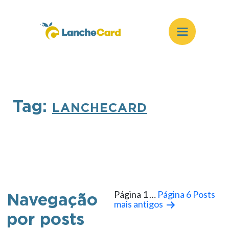
Tag:
LANCHECARD
Página 1
…
Página 6
Posts
Navegação
mais antigos
por posts