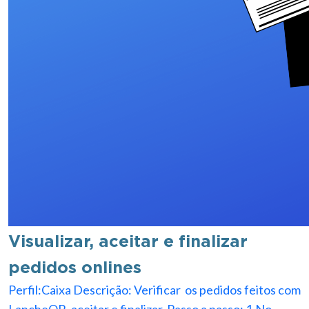
Visualizar, aceitar e finalizar
pedidos onlines
Perfil:Caixa Descrição: Verificar os pedidos feitos com