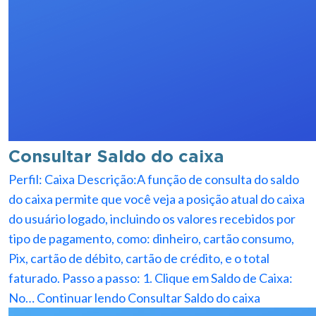
Consultar Saldo do caixa
Perfil: Caixa Descrição:A função de consulta do saldo
do caixa permite que você veja a posição atual do caixa
do usuário logado, incluindo os valores recebidos por
tipo de pagamento, como: dinheiro, cartão consumo,
Pix, cartão de débito, cartão de crédito, e o total
faturado. Passo a passo: 1. Clique em Saldo de Caixa:
No…
Continuar lendo
Consultar Saldo do caixa