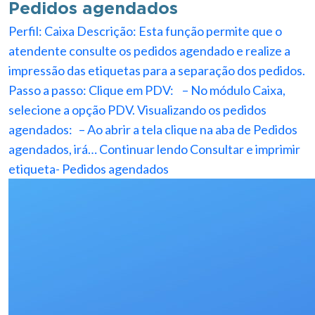
Pedidos agendados
Perfil: Caixa Descrição: Esta função permite que o
atendente consulte os pedidos agendado e realize a
impressão das etiquetas para a separação dos pedidos.
Passo a passo: Clique em PDV: – No módulo Caixa,
selecione a opção PDV. Visualizando os pedidos
agendados: – Ao abrir a tela clique na aba de Pedidos
agendados, irá…
Continuar lendo
Consultar e imprimir
etiqueta- Pedidos agendados