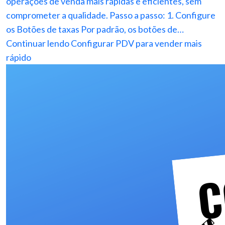
operações de venda mais rápidas e eficientes, sem
comprometer a qualidade. Passo a passo: 1. Configure
os Botões de taxas Por padrão, os botões de…
Continuar lendo
Configurar PDV para vender mais
rápido