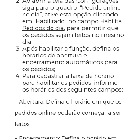
Ao abrir a tela das Configurações,
siga para o quadro:
“
Pedido online
, ative esta opção clicando
no dia
”
em
no campo
“
Habilitado
”
Habilita
para permitir que
Pedidos do dia
,
os pedidos sejam feitos no mesmo
dia;
Após habilitar a função, defina os
horários de abertura e
encerramento automáticos para
os pedidos;
Para cadastrar a
faixa de horário
, informe
para habilitar os pedidos
os horários dos seguintes campos:
–
Abertura
:
Defina o horário em que os
pedidos online poderão começar a ser
feitos;
– Encerramento
:
Defina o horário em