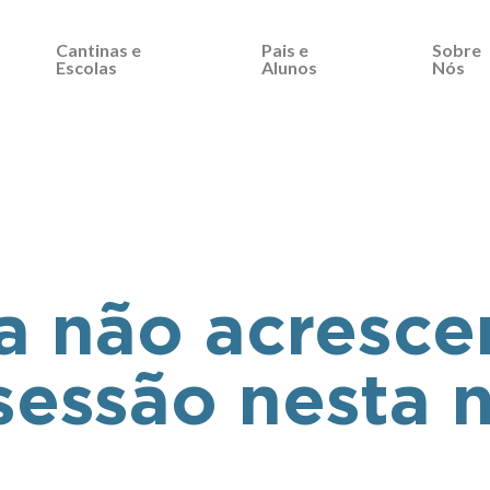
Cantinas e
Pais e
Sobre
Escolas
Alunos
Nós
a não acresce
essão nesta n