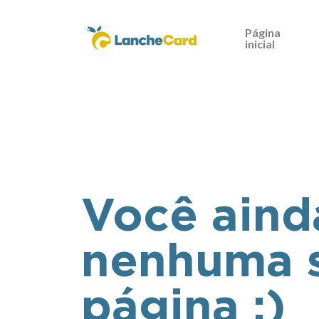
Página
inicial
Você aind
nenhuma s
página ;)