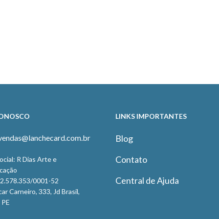
CONOSCO
LINKS IMPORTANTES
 vendas@lanchecard.com.br
Blog
Contato
cial: R Dias Arte e
cação
Central de Ajuda
12.578.353/0001-52
r Carneiro, 333, Jd Brasil,
- PE